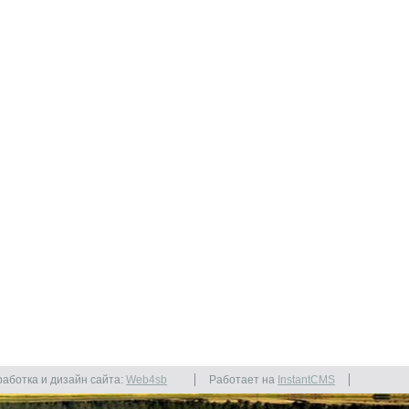
работка и дизайн сайта:
Web4sb
Работает на
InstantCMS