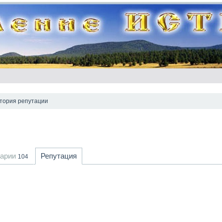
тория репутации
тарии
Репутация
104