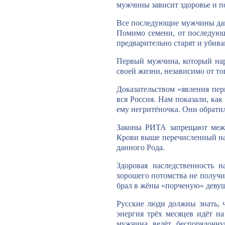
мужчины зависит здоровье и п
Все последующие мужчины даю
Помимо семени, от последующ
предварительно старят и убива
Первый мужчина, который нар
своей жизни, независимо от то
Доказательством «явления пер
вся Россия. Нам показали, ка
ему негритёночка. Они обратил
Законы РИТА запрещают межр
Крови выше перечисленный на
данного Рода.
Здоровая наследственность 
хорошего потомства не получ
брал в жёны «порченую» девуш
Русские люди должны знать, 
энергия трёх месяцев идёт н
мужчина ведёт беспорядочн