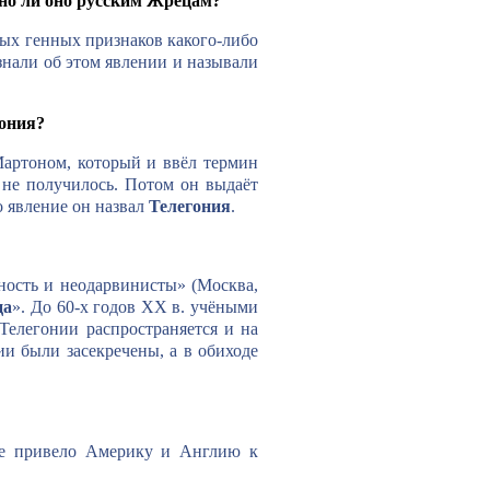
тно ли оно русским Жрецам?
бых генных признаков какого-либо
знали об этом явлении и называли
ония?
артоном, который и ввёл термин
 не получилось. Потом он выдаёт
о явление он назвал
Телегония
.
ность и неодарвинисты» (Москва,
ца
». До 60-х годов XX в. учёными
Телегонии распространяется и на
ии были засекречены, а в обиходе
ние привело Америку и Англию к