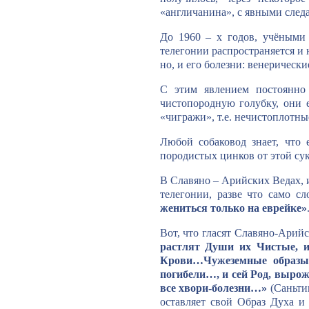
«англичанина», с явными следа
До 1960 – х годов, учёными 
телегонии распространяется и 
но, и его болезни: венерически
С этим явлением постоянно 
чистопородную голубку, они 
«чигражи», т.е. нечистоплотны
Любой собаковод знает, что 
породистых цинков от этой сук
В Славяно – Арийских Ведах, и
телегонии, разве что само с
жениться только на еврейке»
Вот, что гласят Славяно-Арий
растлят Души их Чистые, 
Крови…Чужеземные образы 
погибели…, и сей Род, вырожд
все хвори-болезни…»
(Саньти
оставляет свой Образ Духа и