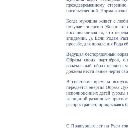
преждевременному старению,
насильственной. Норма жизни н
Когда мужчина живёт с люби
получает энергию Жизни от с
восстанавливая то, что пере
эпидемии…). Если Родам Расы
просьбе, для продления Рода е
Ведущая беспорядочный образ
Образы своих партнёров, он
изначальный образ первого 
должны нести явные черты сво
В советские времена выпуск
передаётся энергия Образа Ду
неполноценных детей (уроды и
женщиной различные приспосо
распространяет, прикрываясь 
С Пращурных лет на Руси гов