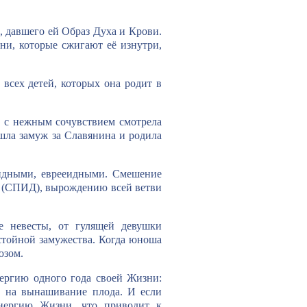
, давшего ей Образ Духа и Крови.
ни, которые сжигают её изнутри,
всех детей, которых она родит в
, с нежным сочувствием смотрела
ышла замуж за Славянина и родила
идными, еврееидными. Смешение
и (СПИД), вырождению всей ветви
те невесты, от гулящей девушки
стойной замужества. Когда юноша
юзом.
нергию одного года своей Жизни:
ев на вынашивание плода. И если
Энергию Жизни, что приводит к