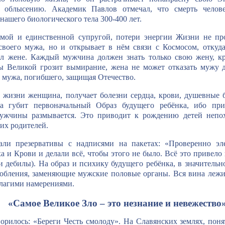
 облысению. Академик Павлов отмечал, что смерть челове
ашего биологического тела 300-400 лет.
мой и единственной супругой, потери энергии Жизни не про
воего мужа, но и открывает в нём связи с Космосом, откуд
дал жене. Каждый мужчина должен знать только свою жену, к
 Великой грозит вымирание, жена не может отказать мужу д
ё мужа, погибшего, защищая Отечество.
 жизни женщина, получает болезни сердца, крови, душевные б
а губит первоначальный Образ будущего ребёнка, ибо при
мужчины размывается. Это приводит к рождению детей непо
их родителей.
али презервативы с надписями на пакетах: «Проверенно эл
ха и Крови и делали всё, чтобы этого не было. Всё это привел
 дебилы). На образ и психику будущего ребёнка, в значительн
бления, заменяющие мужские половые органы. Вся вина лежит 
благими намерениями.
«Самое Великое Зло – это незнание и невежество
орилось: «Береги Честь смолоду». На Славянских землях, пон