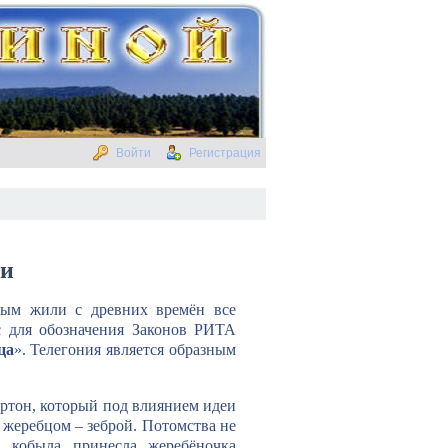
Войти
Регистрация
ви
рым жили с древних времён все
с для обозначения Законов РИТА
ца
». Телегония является образным
ортон, который под влиянием идеи
 жеребцом – зеброй. Потомства не
, кобыла принесла жеребёночка