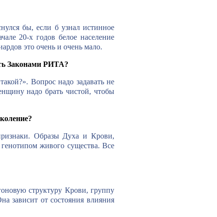
нулся бы, если б узнал истинное
чале 20-х годов белое население
ардов это очень и очень мало.
ить Законами РИТА?
такой?». Вопрос надо задавать не
енщину надо брать чистой, чтобы
околение?
признаки. Образы Духа и Крови,
 генотипом живого существа. Все
гоновую структуру Крови, группу
Она зависит от состояния влияния