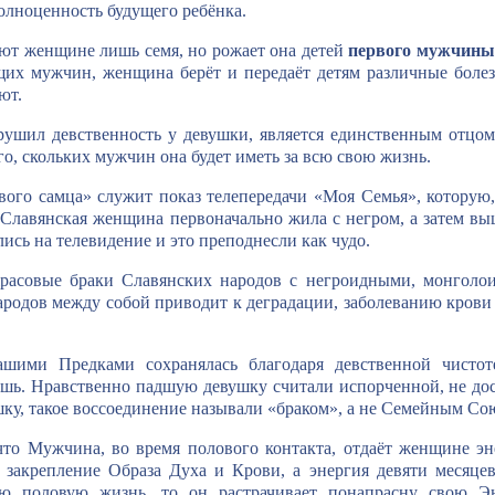
олноценность будущего ребёнка.
т женщине лишь семя, но рожает она детей
первого мужчины
их мужчин, женщина берёт и передаёт детям различные болез
ют.
ушил девственность у девушки, является единственным отцом 
го, скольких мужчин она будет иметь за всю свою жизнь.
вого самца» служит показ телепередачи «Моя Семья», которую
к Славянская женщина первоначально жила с негром, а затем в
ись на телевидение и это преподнесли как чудо.
асовые браки Славянских народов с негроидными, монголо
родов между собой приводит к деградации, заболеванию кров
нашими Предками сохранялась благодаря девственной чисто
ишь. Нравственно падшую девушку считали испорченной, не до
ку, такое воссоединение называли «браком», а не Семейным Со
что Мужчина, во время полового контакта, отдаёт женщине э
а закрепление Образа Духа и Крови, а энергия девяти месяц
ую половую жизнь, то он растрачивает понапрасну свою 