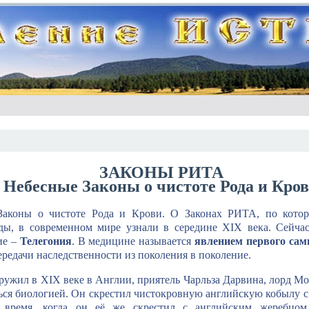
ЗАКОНЫ РИТА
Небесные Законы о чистоте Рода и Кро
Законы о чистоте Рода и Крови. О Законах РИТА, по кото
ды, в современном мире узнали в середине XIX века. Сейча
ие –
Телегония
. В медицине называется
явлением первого сам
редачи наследственности из поколения в поколение.
ружил в XIX веке в Англии, приятель Чарльза Дарвина, лорд М
ться биологией. Он скрестил чистокровную английскую кобылу с
е время, когда он её же скрестил с английским жеребцом