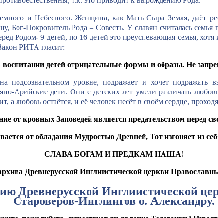
ротивоестественны, т.к. это приводит к вырождению Рода.
емного и Небесного. Женщина, как Мать Сыра Земля, даёт ре
, Бог-Покровитель Рода – Совесть. У славян считалась семья п
ред Родом- 9 детей, по 16 детей это преуспевающая семья, хотя
 Закон РИТА гласит:
в воспитании детей отрицательные формы и образы. Не запре
на подсознательном уровне, подражает и хочет подражать в
но-Арийские дети. Они с детских лет умели различать любовь
т, а любовь остаётся, и её человек несёт в своём сердце, прохо
ние от кровных Заповедей является предательством перед с
вается от обладания Мудростью Древней, Тот изгоняет из се
СЛАВА БОГАМ И ПРЕДКАМ НАША!
 архива Древнерусской Инглиистической церкви Православн
ию Древнерусской Инглиистической це
Староверов-Инглингов о. Александру.