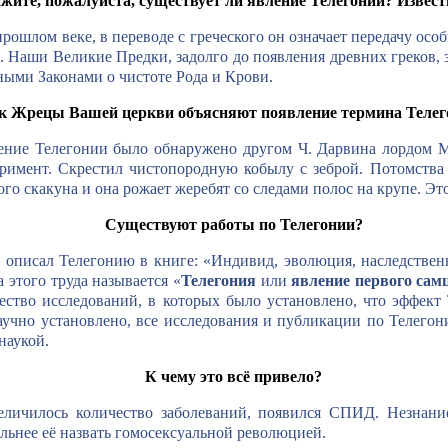
жите, пожалуйста, существует ли явление Телегонии? Извес
рошлом веке, в переводе с греческого он означает передачу осо
. Наши Великие Предки, задолго до появления древних греков, 
ными Законами о чистоте Рода и Крови.
к Жрецы Вашей церкви объясняют появление термина Телег
ение Телегонии было обнаружено другом Ч. Дарвина лордом М
еримент. Скрестил чистопородную кобылу с зеброй. Потомства
го скакуна и она рожает жеребят со следами полос на крупе. Эт
Существуют работы по Телегонии?
 описал Телегонию в книге: «Индивид, эволюция, наследствен
а этого труда называется «
Телегония
или
явление первого сам
ство исследований, в которых было установлено, что эффект 
научно установлено, все исследования и публикации по Телегон
наукой.
К чему это всё привело?
увеличилось количество заболеваний, появился СПИД. Незна
льнее её назвать гомосексуальной революцией.