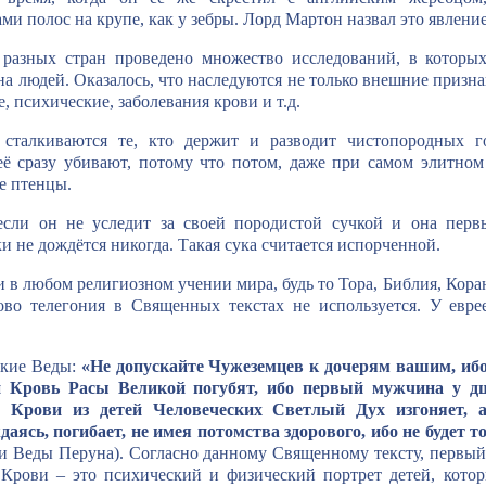
ми полос на крупе, как у зебры. Лорд Мартон назвал это явлени
разных стран проведено множество исследований, в которых
на людей. Оказалось, что наследуются не только внешние призна
е, психические, заболевания крови и т.д.
сталкиваются те, кто держит и разводит чистопородных го
её сразу убивают, потому что потом, даже при самом элитном
е птенцы.
если он не уследит за своей породистой сучкой и она первы
и не дождётся никогда. Такая сука считается испорченной.
 в любом религиозном учении мира, будь то Тора, Библия, Коран
лово телегония в Священных текстах не используется. У евре
.
ские Веды:
«Не допускайте Чужеземцев к дочерям вашим, ибо
и Кровь Расы Великой погубят, ибо первый мужчина у д
Крови из детей Человеческих Светлый Дух изгоняет, 
аясь, погибает, не имея потомства здорового, ибо не будет т
и Веды Перуна). Согласно данному Священному тексту, первы
 Крови – это психический и физический портрет детей, котор