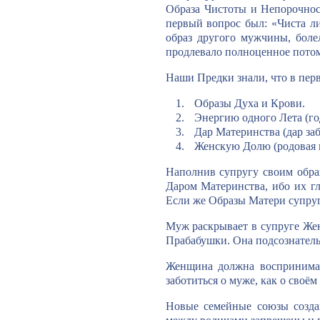
Образа Чистоты и Непорочнос
первый вопрос был: «Чиста ли
образ другого мужчины, боле
продлевало полноценное потом
Наши Предки знали, что в пер
Образы Духа и Крови.
Энергию одного Лета (го
Дар Материнства (дар заб
Женскую Долю (родовая г
Наполнив супругу своим образ
Даром Материнства, ибо их гл
Если же Образы Матери супруг 
Муж раскрывает в супруге Жен
Прабабушки. Она подсознательн
Женщина должна воспринимат
заботиться о муже, как о своём
Новые семейные союзы созда