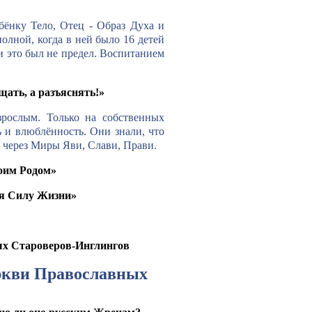
бёнку Тело, Отец - Образ Духа и
олной, когда в ней было 16 детей
 и это был не предел. Воспитанием
щать, а разъяснять!»
зрослым. Только на собственных
 и влюблённость. Они знали, что
дя через Миры Яви, Слави, Прави.
воим Родом»
бя Силу Жизни»
ых Староверов-Инглингов
ркви Православных