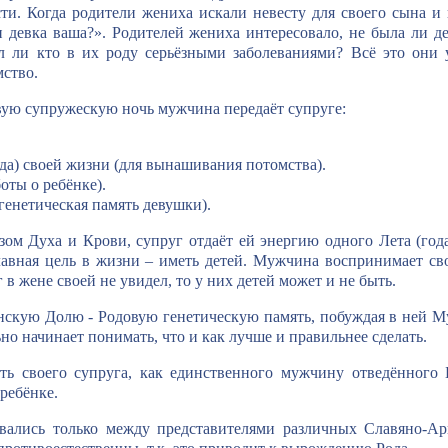
ти. Когда родители жениха искали невесту для своего сына и
 девка ваша?». Родителей жениха интересовало, не была ли де
л ли кто в их роду серьёзными заболеваниями? Всё это они 
ство.
вую супружескую ночь мужчина передаёт супруге:
да) своей жизни (для вынашивания потомства).
оты о ребёнке).
енетическая память девушки).
ом Духа и Крови, супруг отдаёт ей энергию одного Лета (года
авная цель в жизни – иметь детей. Мужчина воспринимает сво
в жене своей не увидел, то у них детей может и не быть.
скую Долю - Родовую генетическую память, побуждая в ней Муд
о начинает понимать, что и как лучше и правильнее сделать.
ь своего супруга, как единственного мужчину отведённого
 ребёнке.
вались только между представителями различных Славяно-А