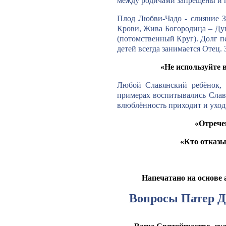
между родичами запрещены и п
Плод Любви-Чадо - слияние З
Крови, Жива Богородица – Душу
(потомственный Круг). Долг пе
детей всегда занимается Отец.
«Не используйте 
Любой Славянский ребёнок, 
примерах воспитывались Славя
влюблённость приходит и уходи
«Отрече
«Кто отказы
Напечатано на основе
Вопросы Патер Д