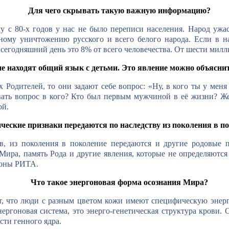
Для чего скрывать такую важную информацию?
у с 80-х годов у нас не было переписи населения. Народ ужас
ному уничтожению русского и всего белого народа. Если в на
 сегодняшний день это 8% от всего человечества. От шести милли
не находят общий язык с детьми. Это явление можно объясн
 Родителей, то они задают себе вопрос: «Ну, в кого ты у меня 
авать вопрос в кого? Кто был первым мужчиной в её жизни? Ж
ой.
ические признаки передаются по наследству из поколения в п
в, из поколения в поколение передаются и другие родовые 
Мира, память Рода и другие явления, которые не определяются
коны РИТА.
Что такое энергоновая форма осознания Мира?
т, что люди с разным цветом кожи имеют специфическую энер
ергоновая система, это энерго-генетическая структура крови. 
сти генного ядра.