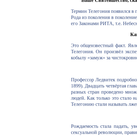
Ваше Святейшество, ска
Термин Телегония появился в п
Рода из поколения в поколение
его Законами РИТА, т.е. Небес
Ка
Это общеизвестный факт. Явл
Телегония. Он произвёл эксп
кобылу «замуж» за чистокровно
Профессор Ледвитек подробно
1899). Двадцать четвёртая глав
разных стран проведено множе
людей. Как только это стало 
Телегонию стали называть лже
Рождаемость стала падать, 
сексуальной революции, прави