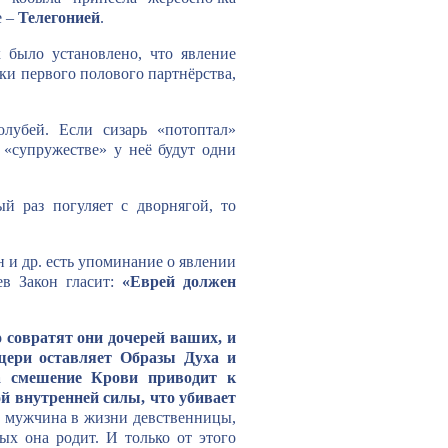
е –
Телегонией
.
 было установлено, что явление
ки первого полового партнёрства,
лубей. Если сизарь «потоптал»
 «супружестве» у неё будут одни
й раз погуляет с дворнягой, то
 и др. есть упоминание о явлении
ев Закон гласит:
«Еврей должен
 совратят они дочерей ваших, и
щери оставляет Образы Духа и
а смешение Крови приводит к
ой внутренней силы, что убивает
й мужчина в жизни девственницы,
ых она родит. И только от этого