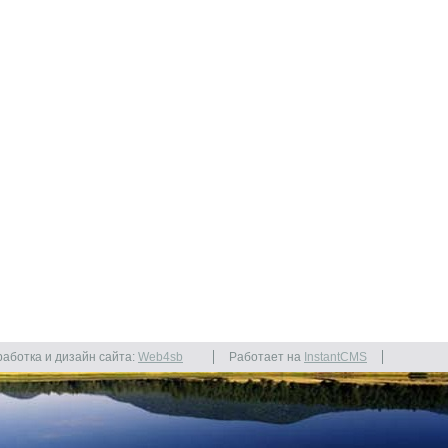
работка и дизайн сайта:
Web4sb
Работает на
InstantCMS